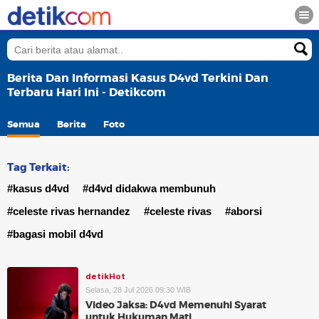
Berita Dan Informasi Kasus D4vd Terkini Dan
Terbaru Hari Ini - Detikcom
Semua
Berita
Foto
Tag Terkait:
#kasus d4vd
#d4vd didakwa membunuh
#celeste rivas hernandez
#celeste rivas
#aborsi
#bagasi mobil d4vd
detikHot
Selasa, 28 Jul 2026 09:30 WIB
Video Jaksa: D4vd Memenuhi Syarat
untuk Hukuman Mati