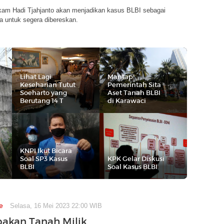
am Hadi Tjahjanto akan menjadikan kasus BLBI sebagai
ma untuk segera dibereskan.
Lihat Lagi
Mantap!
Keseharian Tutut
Pemerintah Sita
Soeharto yang
Aset Tanah BLBI
Berutang 14 T
di Karawaci
KNPI Ikut Bicara
Soal SP3 Kasus
KPK Gelar Diskusi
BLBI
Soal Kasus BLBI
e
Selasa, 16 Mei 2023 22:00 WIB
akan Tanah Milik