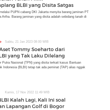
lang BLBI yang Disita Satgas
melalui PUPN cabang DKI Jakarta menyita barang jaminan PT
a Artha. Barang jaminan yang disita adalah sebidang tanah di
e
Sabtu, 21 Jan 2023 08:00 WIB
 Aset Tommy Soeharto dari
LBI yang Tak Laku Dilelang
 Putra Nasional (TPN) yang disita terkait kasus Bantuan
nk Indonesia (BLBI) tetap tak ada peminat (TAP) alias nggak
Kamis, 17 Nov 2022 11:49 WIB
LBI Kalah Lagi, Kali Ini soal
an Lapangan Golf di Bogor