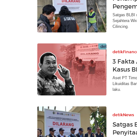
Pengemp
Satgas BLBI 
Sejahtera Wir
Cilincing.
detikFinanc
3 Fakta
Kasus B
Aset PT Timor
Likuiditas Ba
laku.
detikNews
Satgas B
Penyita