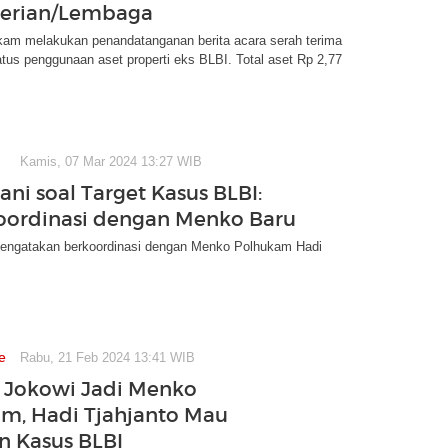
erian/Lembaga
am melakukan penandatanganan berita acara serah terima
tus penggunaan aset properti eks BLBI. Total aset Rp 2,77
Kamis, 07 Mar 2024 13:27 WIB
ani soal Target Kasus BLBI:
oordinasi dengan Menko Baru
mengatakan berkoordinasi dengan Menko Polhukam Hadi
e
Rabu, 21 Feb 2024 13:41 WIB
k Jokowi Jadi Menko
m, Hadi Tjahjanto Mau
n Kasus BLBI