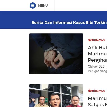
MENU
Berita Dan Informasi Kasus Blbi Terkin
detikNews
Ahli Hu
Marimut
Pengha
Obligor BLBI,
Petugas yang 
detikNews
Marimut
Satgas 