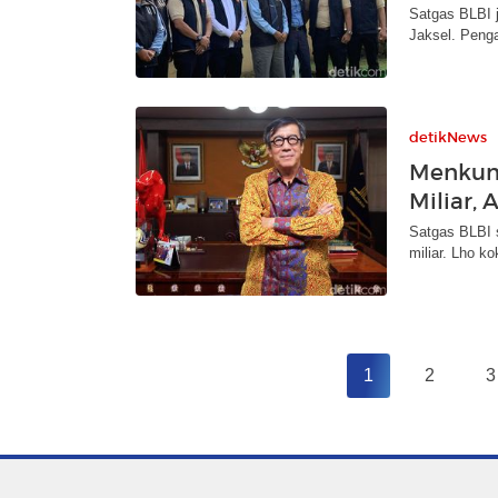
Satgas BLBI j
Jaksel. Peng
detikNews
Menkum
Miliar,
Satgas BLBI 
miliar. Lho ko
1
2
3