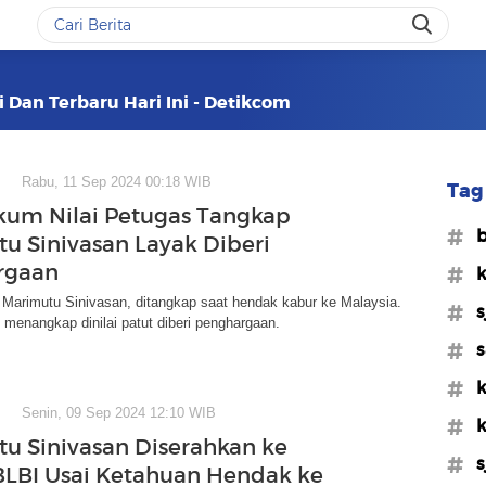
i Dan Terbaru Hari Ini - Detikcom
Rabu, 11 Sep 2024 00:18 WIB
Tag 
kum Nilai Petugas Tangkap
#b
u Sinivasan Layak Diberi
rgaan
#
 Marimutu Sinivasan, ditangkap saat hendak kabur ke Malaysia.
#s
menangkap dinilai patut diberi penghargaan.
#s
#k
Senin, 09 Sep 2024 12:10 WIB
#k
u Sinivasan Diserahkan ke
#s
BLBI Usai Ketahuan Hendak ke