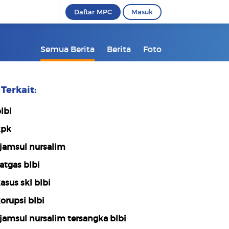
Daftar MPC
Masuk
Semua Berita
Berita
Foto
Terkait:
lbi
kpk
jamsul nursalim
atgas blbi
asus skl blbi
orupsi blbi
jamsul nursalim tersangka blbi