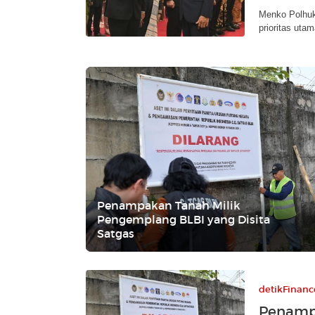
Menko Polhuk
prioritas uta
Penampakan Tanah Milik
Pengemplang BLBI yang Disita
Satgas
detikFinanc
Penamp