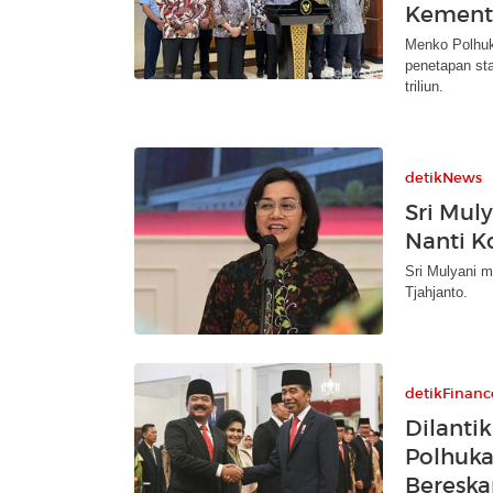
Kement
Menko Polhuk
penetapan sta
triliun.
detikNews
Sri Muly
Nanti K
Sri Mulyani 
Tjahjanto.
detikFinanc
Dilanti
Polhuka
Bereska