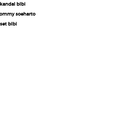
kandal blbi
ommy soeharto
set blbi