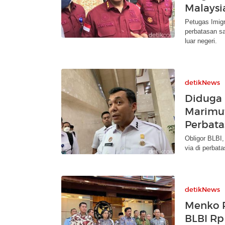
Malaysi
Petugas Imig
perbatasan sa
luar negeri.
detikNews
Diduga 
Marimut
Perbata
Obligor BLBI,
via di perbat
detikNews
Menko P
BLBI Rp 