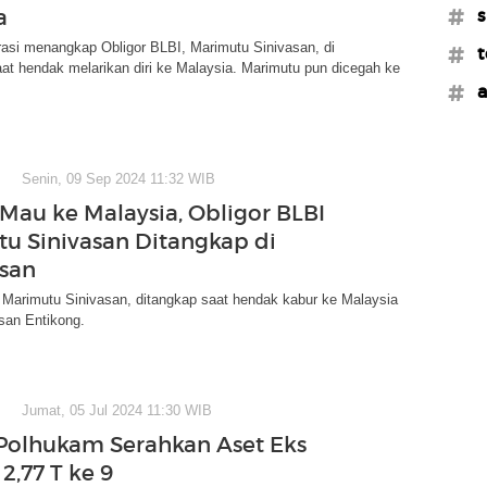
a
#s
rasi menangkap Obligor BLBI, Marimutu Sinivasan, di
#t
at hendak melarikan diri ke Malaysia. Marimutu pun dicegah ke
#a
Senin, 09 Sep 2024 11:32 WIB
Mau ke Malaysia, Obligor BLBI
u Sinivasan Ditangkap di
san
 Marimutu Sinivasan, ditangkap saat hendak kabur ke Malaysia
asan Entikong.
Jumat, 05 Jul 2024 11:30 WIB
olhukam Serahkan Aset Eks
2,77 T ke 9