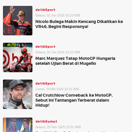
detikSport
Selasa, 02 Jun 2026 20:10 WIB
Nicolo Bulega Makin Kencang Dikaitkan ke
VR46, Begini Responsnya!
detikSport
Selasa, 02 Jun 2026 18:10 WIB
Marc Marquez Tatap MotoGP Hungaria
setelah Ujian Berat di Mugello
detikSport
Jumat, 29 Mei 2026 10:15 WIB
Cal Crutchlow Comeback ke MotoGP,
Sebut Ini Tantangan Terberat dalam
Hidup!
detikSumut
Selasa, 25 Nov 2025 22:01 WIB