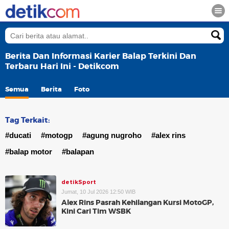
Berita Dan Informasi Karier Balap Terkini Dan
Terbaru Hari Ini - Detikcom
Semua
Berita
Foto
Tag Terkait:
#ducati
#motogp
#agung nugroho
#alex rins
#balap motor
#balapan
detikSport
Jumat, 10 Jul 2026 12:50 WIB
Alex Rins Pasrah Kehilangan Kursi MotoGP,
Kini Cari Tim WSBK