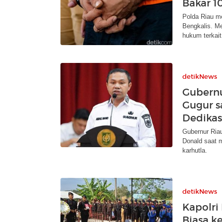
Bakar 1
Polda Riau m
Bengkalis. M
hukum terkait
detikNews
Gubernu
Gugur s
Dedikas
Gubernur Ria
Donald saat m
karhutla.
detikNews
Kapolri
Biasa ke