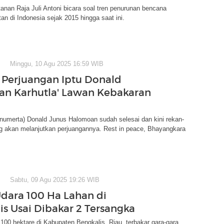
anan Raja Juli Antoni bicara soal tren penurunan bencana
an di Indonesia sejak 2015 hingga saat ini.
Minggu, 10 Agu 2025 16:59 WIB
Perjuangan Iptu Donald
an Karhutla' Lawan Kebakaran
numerta) Donald Junus Halomoan sudah selesai dan kini rekan-
g akan melanjutkan perjuangannya. Rest in peace, Bhayangkara
Sabtu, 09 Agu 2025 19:26 WIB
Udara 100 Ha Lahan di
is Usai Dibakar 2 Tersangka
100 hektare di Kabupaten Bengkalis, Riau, terbakar gara-gara