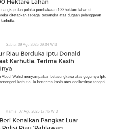
00 Hektare Lahan
enangkap dua pelaku pembakaran 100 hektare lahan di
ereka ditetapkan sebagai tersangka atas dugaan pelanggaran
 karhutla.
Sabtu, 09 Agu 2025 09:04 WIB
r Riau Berduka Iptu Donald
aat Karhutla: Terima Kasih
inya
u Abdul Wahid menyampaikan belasungkawa atas gugurnya Iptu
enangani karhutla. Ia berterima kasih atas dedikasinya tangani
Kamis, 07 Agu 2025 17:46 WIB
 Beri Kenaikan Pangkat Luar
 Polisi Riau 'Pahlawan