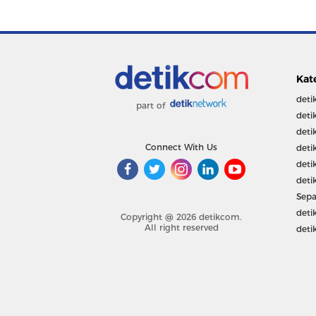
Kat
deti
part of
deti
deti
Connect With Us
deti
deti
deti
Sepa
deti
Copyright @ 2026 detikcom.
All right reserved
deti