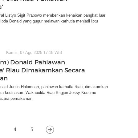
'
ral Listyo Sigit Prabowo memberikan kenaikan pangkat luar
Ipda Donald yang gugur melawan karhutla menjadi Iptu
Kamis, 07 Agu 2025 17:18 WIB
nm) Donald Pahlawan
la' Riau Dimakamkan Secara
san
onald Junus Halomoan, pahlawan karhutla Riau, dimakamkan
ra kedinasan. Wakapolda Riau Brigjen Jossy Kusumo
acara pemakaman.
4
5