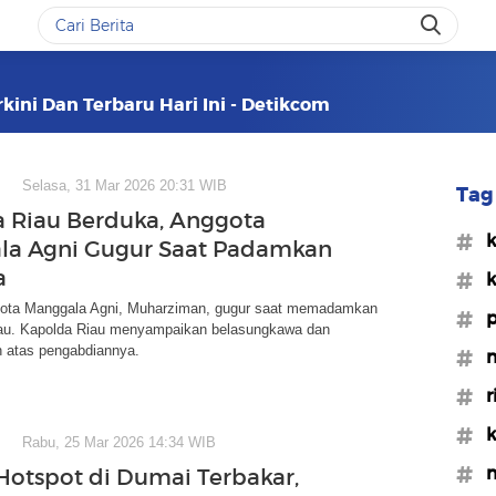
kini Dan Terbaru Hari Ini - Detikcom
Selasa, 31 Mar 2026 20:31 WIB
Tag 
 Riau Berduka, Anggota
#k
la Agni Gugur Saat Padamkan
a
#k
ota Manggala Agni, Muharziman, gugur saat memadamkan
#p
Riau. Kapolda Riau menyampaikan belasungkawa dan
 atas pengabdiannya.
#m
#r
#k
Rabu, 25 Mar 2026 14:34 WIB
#m
 Hotspot di Dumai Terbakar,