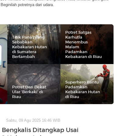
 Beginilah potretnya dari udara.
Potret Satgas
Titik Panas yang
Karhutla
Sebabkan
Menembus
Kebakaran Hutan
Malam
di Sumatera
Padamkan
Bertambah
Kebakaran di Riau
Superhero Bantu
Potret Dari Dekat
Padamkan
Ular 'Berkaki' di
Kebakaran Hutan
Riau
di Riau
Sabtu, 09 Agu 2025 16:46 WIB
i Bengkalis Ditangkap Usai