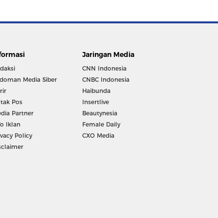
formasi
Jaringan Media
daksi
CNN Indonesia
doman Media Siber
CNBC Indonesia
rir
Haibunda
tak Pos
Insertlive
dia Partner
Beautynesia
fo Iklan
Female Daily
ivacy Policy
CXO Media
sclaimer