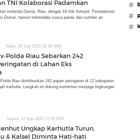
dan TNI Kolaborasi Padamkan
#b
tan melanda Dumai, Riau, dengan 18 titik hotspot. Pemadaman
#p
es Dumai, namun terkendala cuaca panas dan sumber air.
#k
Rabu, 24 Sep 2025 16:50 WIB
-Polda Riau Sebarkan 242
eringatan di Lahan Eks
a
olda Riau distribusikan 242 papan peringatan di 12 kabupaten
ah karhutla. Langkah ini dukung komitmen menjaga lingkungan
Selasa, 12 Agu 2025 13:26 WIB
enhut Ungkap Karhutla Turun,
u & Kalsel Diminta Hati-hati