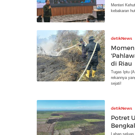
Menteri Kehut
kebakaran hut
detikNews
Momen 
'Pahlaw
di Riau
Tugas Iptu (A
rekannya yan
sejati!
detikNews
Potret 
Bengkal
Lahan seluas 