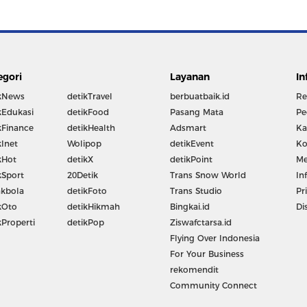
egori
Layanan
In
kNews
detikTravel
berbuatbaik.id
Re
kEdukasi
detikFood
Pasang Mata
Pe
kFinance
detikHealth
Adsmart
Ka
kInet
Wolipop
detikEvent
Ko
kHot
detikX
detikPoint
Me
kSport
20Detik
Trans Snow World
In
kbola
detikFoto
Trans Studio
Pr
kOto
detikHikmah
Bingkai.id
Di
kProperti
detikPop
Ziswafctarsa.id
Flying Over Indonesia
For Your Business
rekomendit
Community Connect