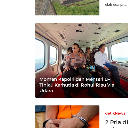
ulah dua pria.
Momen Kapolri dan Menteri LH
Tinjau Karhutla di Rohul Riau Via
Udara
detikNews
2 Pria d