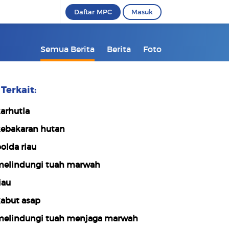
Daftar MPC
Masuk
Semua Berita
Berita
Foto
Terkait:
arhutla
ebakaran hutan
olda riau
elindungi tuah marwah
iau
abut asap
elindungi tuah menjaga marwah