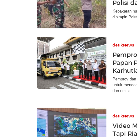
Polisi 
Kebakaran hu
dipimpin Polr
detikNews
Pemprov
Papan P
Karhutl
Pemprov dan P
untuk menceg
dan emisi.
detikNews
Video M
Tapi Ria