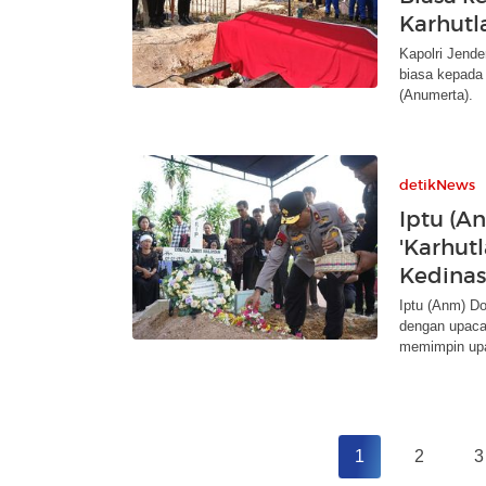
Karhutla
Kapolri Jende
biasa kepada 
(Anumerta).
detikNews
Iptu (A
'Karhut
Kedina
Iptu (Anm) D
dengan upaca
memimpin up
1
2
3