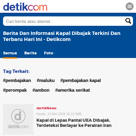
Berita Dan Informasi Kapal Dibajak Terkini Dan
Terbaru Hari Ini - Detikcom
Semua
Berita
Foto
Tag Terkait:
#pembajakan
#maluku
#pembajakan kapal
#perompak
#ambon
#amerika serikat
detikNews
Kamis, 14 Mei 2026 16:10 WIB
Kapal di Lepas Pantai UEA Dibajak,
Terdeteksi Berlayar ke Perairan Iran