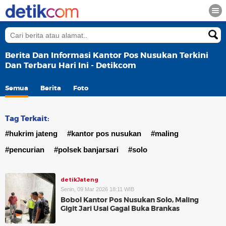
Berita Dan Informasi Kantor Pos Nusukan Terkini
Dan Terbaru Hari Ini - Detikcom
Semua
Berita
Foto
Tag Terkait:
#hukrim jateng
#kantor pos nusukan
#maling
#pencurian
#polsek banjarsari
#solo
detikJateng
Senin, 09 Mar 2026 18:11 WIB
Bobol Kantor Pos Nusukan Solo, Maling
Gigit Jari Usai Gagal Buka Brankas