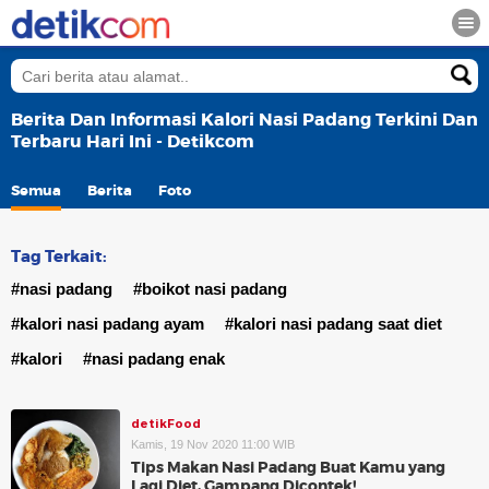
Berita Dan Informasi Kalori Nasi Padang Terkini Dan
Terbaru Hari Ini - Detikcom
Semua
Berita
Foto
Tag Terkait:
#nasi padang
#boikot nasi padang
#kalori nasi padang ayam
#kalori nasi padang saat diet
#kalori
#nasi padang enak
detikFood
Kamis, 19 Nov 2020 11:00 WIB
Tips Makan Nasi Padang Buat Kamu yang
Lagi Diet, Gampang Dicontek!