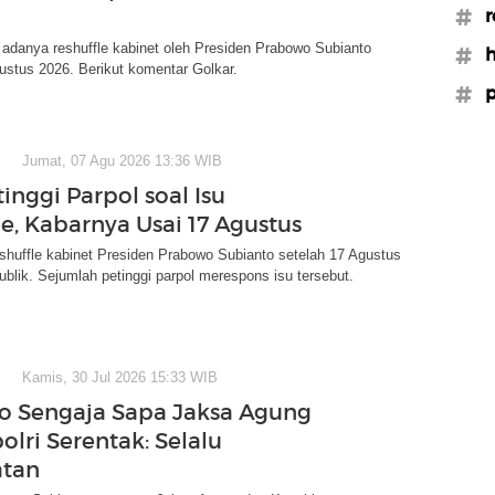
#r
adanya reshuffle kabinet oleh Presiden Prabowo Subianto
#h
ustus 2026. Berikut komentar Golkar.
#p
Jumat, 07 Agu 2026 13:36 WIB
inggi Parpol soal Isu
le, Kabarnya Usai 17 Agustus
shuffle kabinet Presiden Prabowo Subianto setelah 17 Agustus
blik. Sejumlah petinggi parpol merespons isu tersebut.
Kamis, 30 Jul 2026 15:33 WIB
 Sengaja Sapa Jaksa Agung
olri Serentak: Selalu
atan