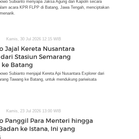
bowo Subianto menyapa Jaksa Agung dan Kapolri secara
lam acara KPR FLPP di Batang, Jawa Tengah, menciptakan
menarik.
Kamis, 30 Jul 2026 12:15 WIB
 Jajal Kereta Nusantara
 dari Stasiun Semarang
 ke Batang
owo Subianto menjajal Kereta Api Nusantara Explorer dari
rang Tawang ke Batang, untuk mendukung pariwisata
Kamis, 23 Jul 2026 13:00 WIB
 Panggil Para Menteri hingga
Badan ke Istana, Ini yang
s