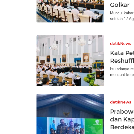
Golkar
Muncul kabar 
setelah 17 Ag
detikNews
Kata Pet
Reshuff
Isu adanya re
mencuat ke pu
detikNews
Prabowo
dan Kap
Berdek