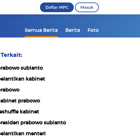
Daftar MPC
Masuk
Semua Berita
Berita
Foto
Terkait:
rabowo subianto
elantikan kabinet
rabowo
abinet prabowo
eshuffle kabinet
residen prabowo subianto
elantikan menteri