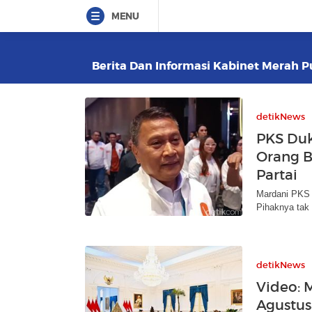
MENU
Berita Dan Informasi Kabinet Merah Pu
detikNews
PKS Duk
Orang B
Partai
Mardani PKS d
Pihaknya tak 
detikNews
Video: 
Agustus