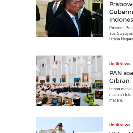
Prabow
Gubernu
Indones
Presiden Pra
Yos Sunitiyos
Istana Negara
detikNews
PAN soa
Gibran: 
Istana menjel
masalah tekni
macam.
detikNews