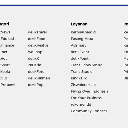
egori
Layanan
In
kNews
detikTravel
berbuatbaik.id
Re
kEdukasi
detikFood
Pasang Mata
Pe
kFinance
detikHealth
Adsmart
Ka
kInet
Wolipop
detikEvent
Ko
kHot
detikX
detikPoint
Me
kSport
20Detik
Trans Snow World
In
kbola
detikFoto
Trans Studio
Pr
kOto
detikHikmah
Bingkai.id
Di
kProperti
detikPop
Ziswafctarsa.id
Flying Over Indonesia
For Your Business
rekomendit
Community Connect