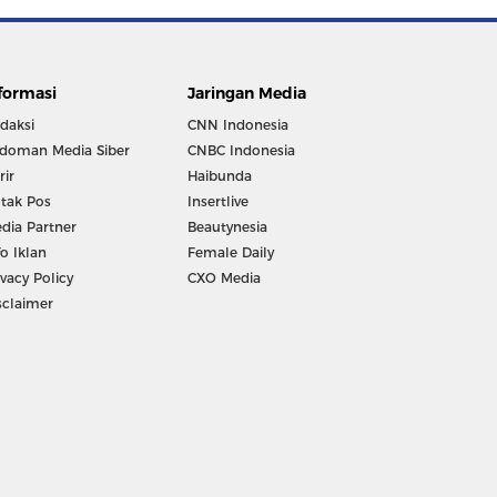
formasi
Jaringan Media
daksi
CNN Indonesia
doman Media Siber
CNBC Indonesia
rir
Haibunda
tak Pos
Insertlive
dia Partner
Beautynesia
fo Iklan
Female Daily
ivacy Policy
CXO Media
sclaimer