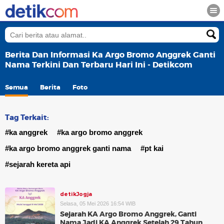
Berita Dan Informasi Ka Argo Bromo Anggrek Ganti
Nama Terkini Dan Terbaru Hari Ini - Detikcom
Semua
Berita
Foto
Tag Terkait:
#ka anggrek
#ka argo bromo anggrek
#ka argo bromo anggrek ganti nama
#pt kai
#sejarah kereta api
detikJogja
Selasa, 05 Mei 2026 16:54 WIB
Sejarah KA Argo Bromo Anggrek, Ganti
Nama Jadi KA Anggrek Setelah 29 Tahun