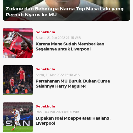
Zidane dan Beberapa Nama Top Masa Lalu yang
Pernah Nyaris ke MU
Sepakbola
Selasa, 21 Jun 2022 21:45 WIB
Karena Mane Sudah Memberikan
Segalanya untuk Liverpool
Sepakbola
Sabtu, 12 Mar 2022 16:40 WIB
Pertahanan MU Buruk, Bukan Cuma
Salahnya Harry Maguire!
Sepakbola
Rabu, 03 Mar 2021 09:00 WIB
Lupakan soal Mbappe atau Haaland,
Liverpool