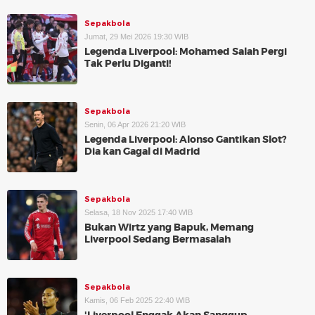
Sepakbola
Jumat, 29 Mei 2026 19:30 WIB
Legenda Liverpool: Mohamed Salah Pergi
Tak Perlu Diganti!
Sepakbola
Senin, 06 Apr 2026 21:20 WIB
Legenda Liverpool: Alonso Gantikan Slot?
Dia kan Gagal di Madrid
Sepakbola
Selasa, 18 Nov 2025 17:40 WIB
Bukan Wirtz yang Bapuk, Memang
Liverpool Sedang Bermasalah
Sepakbola
Kamis, 06 Feb 2025 22:40 WIB