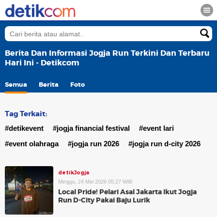
Berita Dan Informasi Jogja Run Terkini Dan Terbaru
Hari Ini - Detikcom
Semua
Berita
Foto
Tag Terkait:
#detikevent
#jogja financial festival
#event lari
#event olahraga
#jogja run 2026
#jogja run d-city 2026
detikJogja
Minggu, 24 Mei 2026 05:27 WIB
Local Pride! Pelari Asal Jakarta Ikut Jogja
Run D-City Pakai Baju Lurik