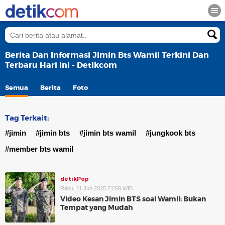
Berita Dan Informasi Jimin Bts Wamil Terkini Dan
Terbaru Hari Ini - Detikcom
Semua
Berita
Foto
Tag Terkait:
#jimin
#jimin bts
#jimin bts wamil
#jungkook bts
#member bts wamil
detikPop
Rabu, 11 Jun 2025 21:59 WIB
Video Kesan Jimin BTS soal Wamil: Bukan
Tempat yang Mudah