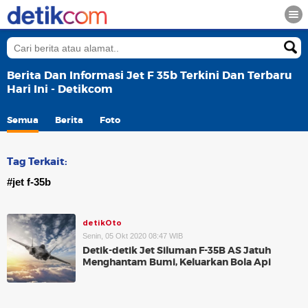
Berita Dan Informasi Jet F 35b Terkini Dan Terbaru
Hari Ini - Detikcom
Semua
Berita
Foto
Tag Terkait:
#jet f-35b
detikOto
Senin, 05 Okt 2020 08:47 WIB
Detik-detik Jet Siluman F-35B AS Jatuh
Menghantam Bumi, Keluarkan Bola Api