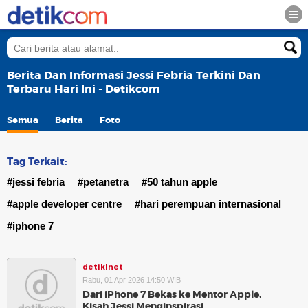
Berita Dan Informasi Jessi Febria Terkini Dan
Terbaru Hari Ini - Detikcom
Semua
Berita
Foto
Tag Terkait:
#jessi febria
#petanetra
#50 tahun apple
#apple developer centre
#hari perempuan internasional
#iphone 7
detikInet
Rabu, 01 Apr 2026 14:50 WIB
Dari iPhone 7 Bekas ke Mentor Apple,
Kisah Jessi Menginspirasi