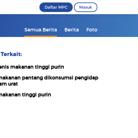
Daftar MPC
Masuk
Semua Berita
Berita
Foto
Terkait:
enis makanan tinggi purin
akanan pantang dikonsumsi pengidap
am urat
akanan tinggi purin