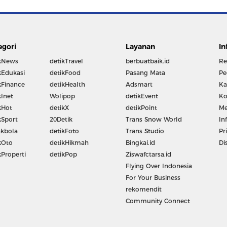
egori
Layanan
In
kNews
detikTravel
berbuatbaik.id
Re
kEdukasi
detikFood
Pasang Mata
Pe
kFinance
detikHealth
Adsmart
Ka
kInet
Wolipop
detikEvent
Ko
kHot
detikX
detikPoint
Me
kSport
20Detik
Trans Snow World
In
kbola
detikFoto
Trans Studio
Pr
kOto
detikHikmah
Bingkai.id
Di
kProperti
detikPop
Ziswafctarsa.id
Flying Over Indonesia
For Your Business
rekomendit
Community Connect