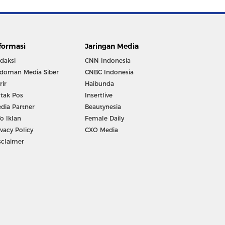
formasi
Jaringan Media
daksi
CNN Indonesia
doman Media Siber
CNBC Indonesia
rir
Haibunda
tak Pos
Insertlive
dia Partner
Beautynesia
fo Iklan
Female Daily
ivacy Policy
CXO Media
sclaimer