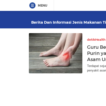
MENU
Berita Dan Informasi Jenis Makanan Ti
detikHealth
Guru Be
Purin y
Asam U
Terdapat seju
penyakit asa