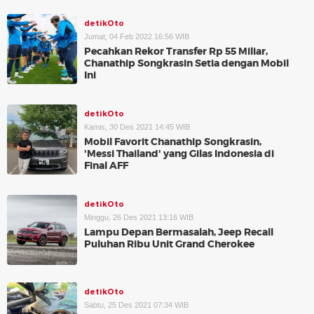
detikOto
Jumat, 04 Feb 2022 16:56 WIB
Pecahkan Rekor Transfer Rp 55 Miliar,
Chanathip Songkrasin Setia dengan Mobil
Ini
detikOto
Kamis, 30 Des 2021 14:45 WIB
Mobil Favorit Chanathip Songkrasin,
'Messi Thailand' yang Gilas Indonesia di
Final AFF
detikOto
Minggu, 26 Des 2021 13:16 WIB
Lampu Depan Bermasalah, Jeep Recall
Puluhan Ribu Unit Grand Cherokee
detikOto
Sabtu, 25 Des 2021 07:34 WIB