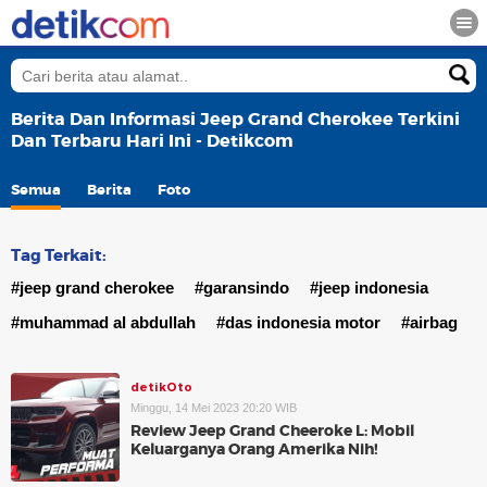
Berita Dan Informasi Jeep Grand Cherokee Terkini
Dan Terbaru Hari Ini - Detikcom
Semua
Berita
Foto
Tag Terkait:
#jeep grand cherokee
#garansindo
#jeep indonesia
#muhammad al abdullah
#das indonesia motor
#airbag
detikOto
Minggu, 14 Mei 2023 20:20 WIB
Review Jeep Grand Cheeroke L: Mobil
Keluarganya Orang Amerika Nih!