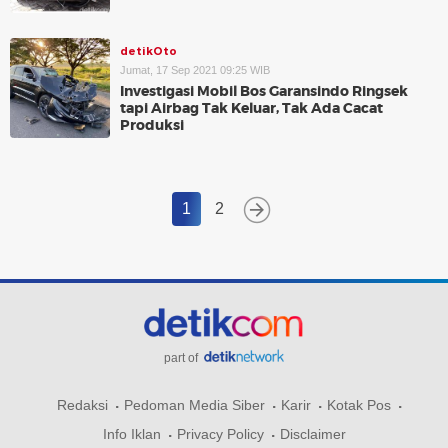
detikOto
Jumat, 17 Sep 2021 09:25 WIB
Investigasi Mobil Bos Garansindo Ringsek
tapi Airbag Tak Keluar, Tak Ada Cacat
Produksi
1
2
part of
Redaksi
Pedoman Media Siber
Karir
Kotak Pos
Info Iklan
Privacy Policy
Disclaimer