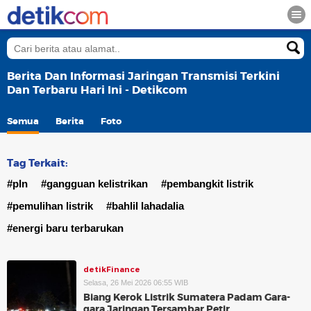
Berita Dan Informasi Jaringan Transmisi Terkini
Dan Terbaru Hari Ini - Detikcom
Semua
Berita
Foto
Tag Terkait:
#pln
#gangguan kelistrikan
#pembangkit listrik
#pemulihan listrik
#bahlil lahadalia
#energi baru terbarukan
detikFinance
Selasa, 26 Mei 2026 06:55 WIB
Biang Kerok Listrik Sumatera Padam Gara-
gara Jaringan Tersambar Petir