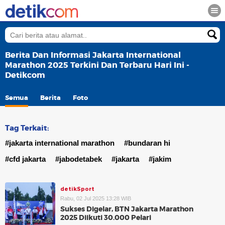
Berita Dan Informasi Jakarta International
Marathon 2025 Terkini Dan Terbaru Hari Ini -
Detikcom
Semua
Berita
Foto
Tag Terkait:
#jakarta international marathon
#bundaran hi
#cfd jakarta
#jabodetabek
#jakarta
#jakim
detikSport
Rabu, 02 Jul 2025 13:28 WIB
Sukses Digelar, BTN Jakarta Marathon
2025 Diikuti 30.000 Pelari