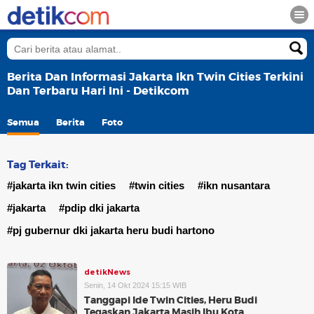
Berita Dan Informasi Jakarta Ikn Twin Cities Terkini
Dan Terbaru Hari Ini - Detikcom
Semua
Berita
Foto
Tag Terkait:
#jakarta ikn twin cities
#twin cities
#ikn nusantara
#jakarta
#pdip dki jakarta
#pj gubernur dki jakarta heru budi hartono
detikNews
Senin, 14 Okt 2024 15:15 WIB
Tanggapi Ide Twin Cities, Heru Budi
Tegaskan Jakarta Masih Ibu Kota