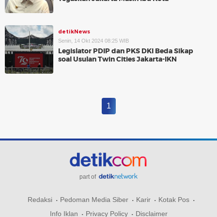
detikNews
Senin, 14 Okt 2024 08:25 WIB
Legislator PDIP dan PKS DKI Beda Sikap
soal Usulan Twin Cities Jakarta-IKN
1
part of
Redaksi
Pedoman Media Siber
Karir
Kotak Pos
Info Iklan
Privacy Policy
Disclaimer