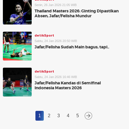
Senin, 26 Jan 2026 21:05 WIB
Thailand Masters 2026: Ginting Dipastikan
Absen, Jafar/Felisha Mundur
detikSport
Sabtu, 24 Jan 2026 20:50 WIB
Jafar/Felisha Sudah Main bagus, tapi..
detikSport
Sabtu, 24 Jan 2026 16:46 WIB
Jafar/Felisha Kandas di Semifinal
Indonesia Masters 2026
1
2
3
4
5