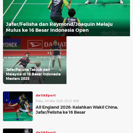
Jafar/Felisha dan Raymond/Joaquin Melaju
Mulus ke 16 Besar Indonesia Open
Jafar/Felisha Takluk dari
Malaysia di 16 Besar Indonesia
Masters 2025
detikSport
Rabu, 04 Mar 2026 19:27 WIB
All England 2026: Kalahkan Wakil China,
Jafar/Felisha ke 16 Besar
detikSport