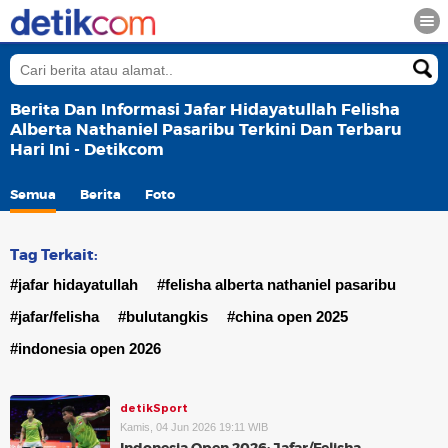
Berita Dan Informasi Jafar Hidayatullah Felisha
Alberta Nathaniel Pasaribu Terkini Dan Terbaru
Hari Ini - Detikcom
Semua
Berita
Foto
Tag Terkait:
#jafar hidayatullah
#felisha alberta nathaniel pasaribu
#jafar/felisha
#bulutangkis
#china open 2025
#indonesia open 2026
detikSport
Kamis, 04 Jun 2026 19:11 WIB