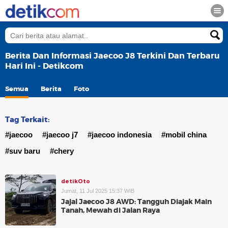
Berita Dan Informasi Jaecoo J8 Terkini Dan Terbaru
Hari Ini - Detikcom
Semua
Berita
Foto
Tag Terkait:
#jaecoo
#jaecoo j7
#jaecoo indonesia
#mobil china
#suv baru
#chery
detikOto
Jumat, 11 Jul 2025 15:37 WIB
Jajal Jaecoo J8 AWD: Tangguh Diajak Main
Tanah, Mewah di Jalan Raya