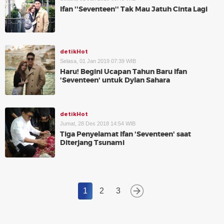
Ifan ''Seventeen'' Tak Mau Jatuh Cinta Lagi
detikHot
Selasa, 01 Jan 2019 07:39 WIB
Haru! Begini Ucapan Tahun Baru Ifan
'Seventeen' untuk Dylan Sahara
detikHot
Jumat, 28 Des 2018 14:54 WIB
Tiga Penyelamat Ifan 'Seventeen' saat
Diterjang Tsunami
1
2
3