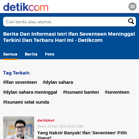
Berita Dan Informasi Istri Ifan Seventeen Meninggal
Terkini Dan Terbaru Hari Ini - Detikcom
Semua
Berita
Foto
Tag Terkait:
#ifan seventeen
#dylan sahara
#dylan sahara meninggal
#tsunami banten
#seventeen
#tsunami selat sunda
detikHot
Senin, 23 Des 2019 09:01 WIB
Yang Naksir Banyak! Ifan 'Seventeen' Pilih
Siapa?