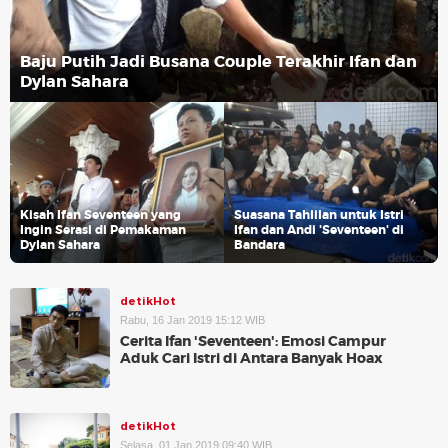
Baju Putih Jadi Busana Couple Terakhir Ifan dan
Dylan Sahara
Kisah Ifan Seventeen yang
Suasana Tahlilan untuk Istri
Ingin Serasi di Pemakaman
Ifan dan Andi 'Seventeen' di
Dylan Sahara
Bandara
detikHot
Rabu, 16 Jan 2019 15:12 WIB
Cerita Ifan 'Seventeen': Emosi Campur
Aduk Cari Istri di Antara Banyak Hoax
detikHot
Selasa, 01 Jan 2019 09:40 WIB