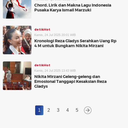
Chord, Lirik dan Makna Lagu Indonesia
Pusaka Karya Ismail Marzuki
detikHot
Kamis, 24 Jul 2025 20:01 WIB
Kronologi Reza Gladys Serahkan Uang Rp
4 M untuk Bungkam Nikita Mirzani
detikHot
Kamis, 24 Jul 2025 13:43 WIB
Nikita Mirzani Geleng-geleng dan
Emosional Tanggapi Kesaksian Reza
Gladys
1
2
3
4
5