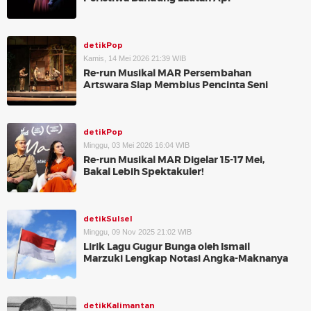
detikPop
Kamis, 14 Mei 2026 21:39 WIB
Re-run Musikal MAR Persembahan
Artswara Siap Membius Pencinta Seni
detikPop
Minggu, 03 Mei 2026 16:04 WIB
Re-run Musikal MAR Digelar 15-17 Mei,
Bakal Lebih Spektakuler!
detikSulsel
Minggu, 09 Nov 2025 21:02 WIB
Lirik Lagu Gugur Bunga oleh Ismail
Marzuki Lengkap Notasi Angka-Maknanya
detikKalimantan