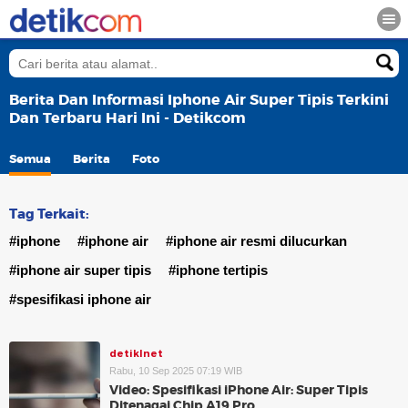
Berita Dan Informasi Iphone Air Super Tipis Terkini
Dan Terbaru Hari Ini - Detikcom
Semua
Berita
Foto
Tag Terkait:
#iphone
#iphone air
#iphone air resmi dilucurkan
#iphone air super tipis
#iphone tertipis
#spesifikasi iphone air
detikInet
Rabu, 10 Sep 2025 07:19 WIB
Video: Spesifikasi iPhone Air: Super Tipis
Ditenagai Chip A19 Pro