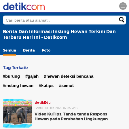
Berita Dan Informasi Insting Hewan Terkini Dan
Terbaru Hari Ini - Detikcom
Semua
Berita
Foto
Tag Terkait:
#burung
#gajah
#hewan deteksi bencana
#insting hewan
#kutips
#semut
detikEdu
Sabtu, 13 Des 2025 07:35 WIB
Video KuTips: Tanda-tanda Respons
Hewan pada Perubahan Lingkungan