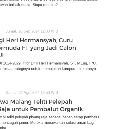
uwan terbaik dunia. Siapa mereka?
Jumat, 20 Sep 2024 12:30 WIB
egi Heri Hermansyah, Guru
ermuda FT yang Jadi Calon
UI
UI 2024-2029, Prof Dr Ir Heri Hermansyah, ST, MEng, IPU,
 lima strateginya untuk memajukan kampus. Ini katanya.
Kamis, 22 Agu 2024 16:53 WIB
wa Malang Teliti Pelepah
Raja untuk Pembalut Organik
M teliti pelepah pisang raja sebagai bahan serap pembalut
k mencegah jamur. Mereka menawarkan solusi aman bagi
nita.