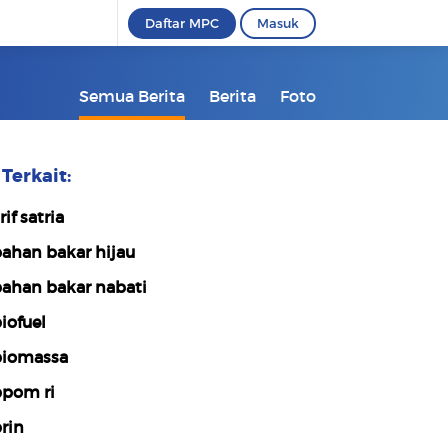
Daftar MPC
Masuk
Semua Berita
Berita
Foto
Terkait:
rif satria
ahan bakar hijau
ahan bakar nabati
iofuel
iomassa
pom ri
rin