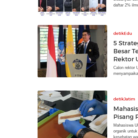
daftar 2% ilm
detikEdu
5 Strat
Besar T
Rektor 
Calon rektor 
menyampaikan
detikJatim
Mahasis
Pisang 
Mahasiswa UM
organik untu
kesehatan wa