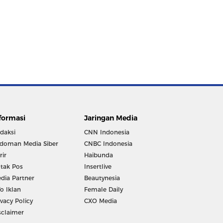
formasi
Jaringan Media
daksi
CNN Indonesia
doman Media Siber
CNBC Indonesia
rir
Haibunda
tak Pos
Insertlive
dia Partner
Beautynesia
fo Iklan
Female Daily
ivacy Policy
CXO Media
sclaimer