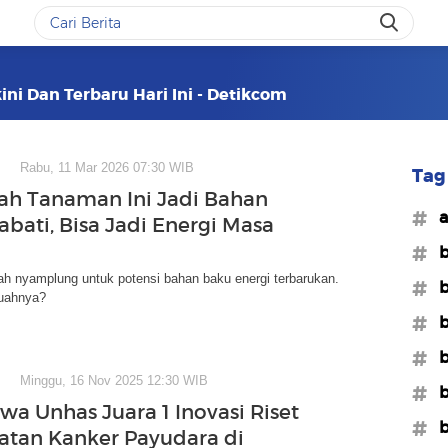
kini Dan Terbaru Hari Ini - Detikcom
Rabu, 11 Mar 2026 07:30 WIB
Tag 
ah Tanaman Ini Jadi Bahan
#a
abati, Bisa Jadi Energi Masa
#b
uah nyamplung untuk potensi bahan baku energi terbarukan.
#b
buahnya?
#b
#b
Minggu, 16 Nov 2025 12:30 WIB
#b
wa Unhas Juara 1 Inovasi Riset
#b
tan Kanker Payudara di