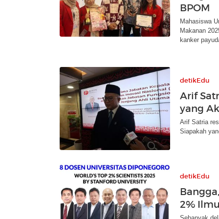
BPOM
Mahasiswa Un
Makanan 2025
kanker payud
detikEdu
Arif Sat
yang Ak
Arif Satria r
Siapakah yang
detikEdu
Bangga,
2% Ilmu
Sebanyak del