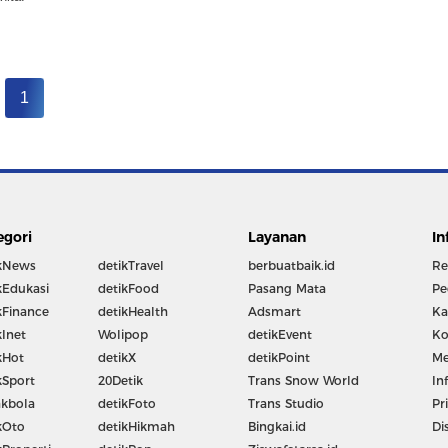
1
egori
Layanan
In
kNews
detikTravel
berbuatbaik.id
Re
kEdukasi
detikFood
Pasang Mata
Pe
kFinance
detikHealth
Adsmart
Ka
kInet
Wolipop
detikEvent
Ko
kHot
detikX
detikPoint
Me
kSport
20Detik
Trans Snow World
In
kbola
detikFoto
Trans Studio
Pr
kOto
detikHikmah
Bingkai.id
Di