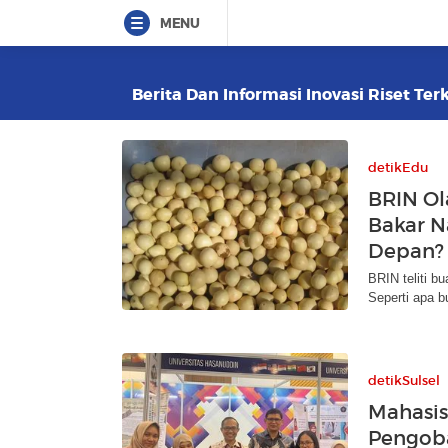
MENU
Berita Dan Informasi Inovasi Riset Ter
detikEdu
BRIN Ol
Bakar N
Depan?
BRIN teliti b
Seperti apa 
detikSulsel
Mahasis
Pengoba