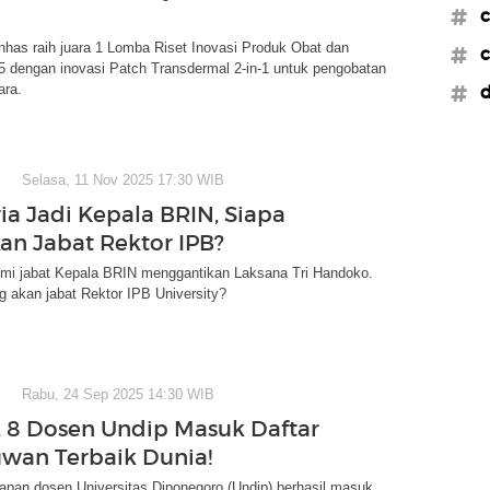
#c
has raih juara 1 Lomba Riset Inovasi Produk Obat dan
#c
 dengan inovasi Patch Transdermal 2-in-1 untuk pengobatan
ara.
#d
Selasa, 11 Nov 2025 17:30 WIB
ria Jadi Kepala BRIN, Siapa
an Jabat Rektor IPB?
esmi jabat Kepala BRIN menggantikan Laksana Tri Handoko.
 akan jabat Rektor IPB University?
Rabu, 24 Sep 2025 14:30 WIB
 8 Dosen Undip Masuk Daftar
wan Terbaik Dunia!
apan dosen Universitas Diponegoro (Undip) berhasil masuk