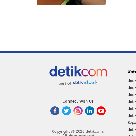
Kat
deti
part of
deti
deti
Connect With Us
deti
deti
deti
Sepa
deti
Copyright @ 2026 detikcom.
All right reserved