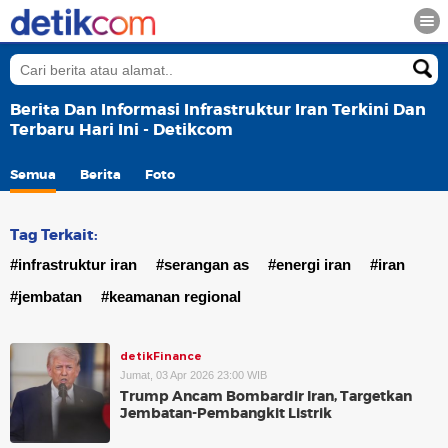
Berita Dan Informasi Infrastruktur Iran Terkini Dan
Terbaru Hari Ini - Detikcom
Semua
Berita
Foto
Tag Terkait:
#infrastruktur iran
#serangan as
#energi iran
#iran
#jembatan
#keamanan regional
detikFinance
Jumat, 03 Apr 2026 23:00 WIB
Trump Ancam Bombardir Iran, Targetkan
Jembatan-Pembangkit Listrik