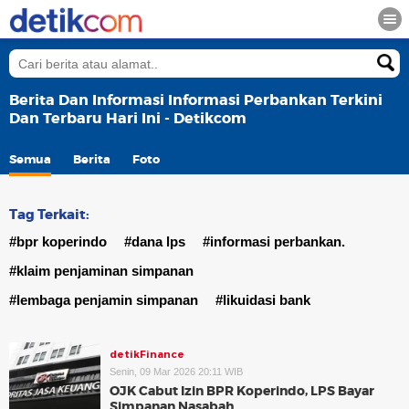
Berita Dan Informasi Informasi Perbankan Terkini
Dan Terbaru Hari Ini - Detikcom
Semua
Berita
Foto
Tag Terkait:
#bpr koperindo
#dana lps
#informasi perbankan.
#klaim penjaminan simpanan
#lembaga penjamin simpanan
#likuidasi bank
detikFinance
Senin, 09 Mar 2026 20:11 WIB
OJK Cabut Izin BPR Koperindo, LPS Bayar
Simpanan Nasabah