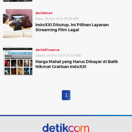
detikInet
Rabu, 25 Des 2019 09:33 WIB
IndoXXI Ditutup, Ini Pilihan Layanan
Streaming Film Legal
detikFinance
Selasa, 24 Des 2019 22:00 WIB
Harga Mahal yang Harus Dibayar di Balik
Nikmat Gratisan IndoXXI
1