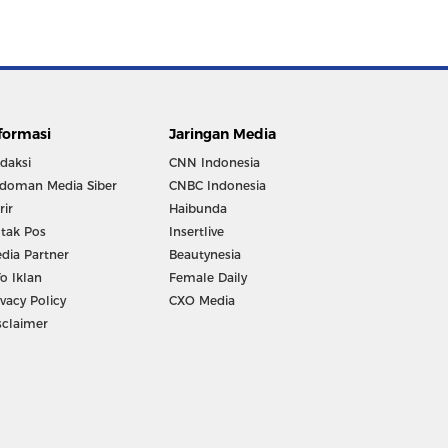
formasi
Jaringan Media
daksi
CNN Indonesia
doman Media Siber
CNBC Indonesia
rir
Haibunda
tak Pos
Insertlive
dia Partner
Beautynesia
fo Iklan
Female Daily
ivacy Policy
CXO Media
sclaimer