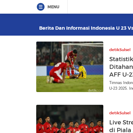
MENU
Berita Dan Informasi Indonesia U 23 Vs
detikSulsel
Statist
Ditahan
AFF U-2
Timnas Indon
U-23 2025. In
detikSulsel
Live St
di Pial