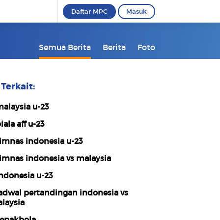
Daftar MPC
Masuk
Semua Berita
Berita
Foto
Terkait:
alaysia u-23
iala aff u-23
imnas indonesia u-23
imnas indonesia vs malaysia
ndonesia u-23
adwal pertandingan indonesia vs
laysia
epakbola