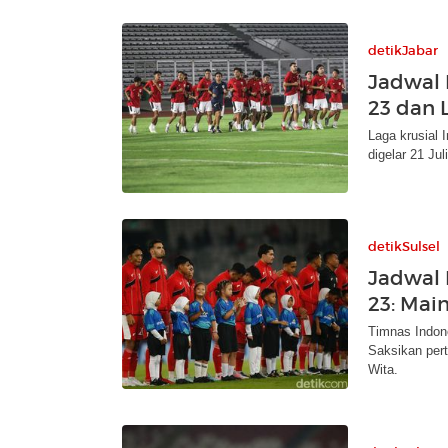
detikJabar
Jadwal 
23 dan 
Laga krusial 
digelar 21 Ju
detikSulsel
Jadwal 
23: Mai
Timnas Indon
Saksikan pert
Wita.