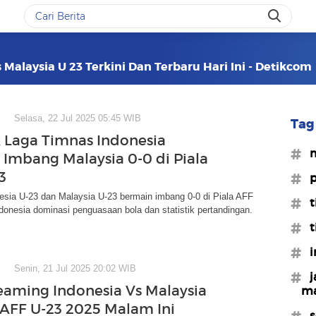
 Malaysia U 23 Terkini Dan Terbaru Hari Ini - Detikcom
Selasa, 22 Jul 2025 05:45 WIB
Tag 
ik Laga Timnas Indonesia
#m
 Imbang Malaysia 0-0 di Piala
3
#p
esia U-23 dan Malaysia U-23 bermain imbang 0-0 di Piala AFF
#t
donesia dominasi penguasaan bola dan statistik pertandingan.
#t
#i
Senin, 21 Jul 2025 20:02 WIB
#j
reaming Indonesia Vs Malaysia
ma
a AFF U-23 2025 Malam Ini
#s