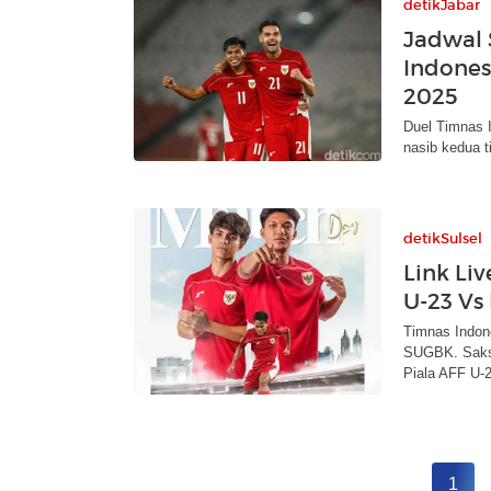
detikJabar
Jadwal 
Indones
2025
Duel Timnas 
nasib kedua t
detikSulsel
Link Li
U-23 Vs
Timnas Indon
SUGBK. Saksi
Piala AFF U-2
1