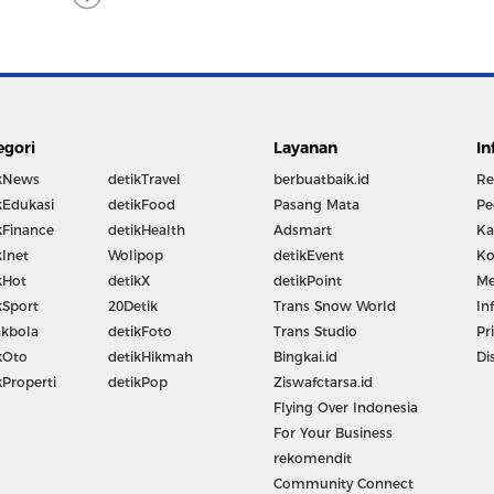
egori
Layanan
In
kNews
detikTravel
berbuatbaik.id
Re
kEdukasi
detikFood
Pasang Mata
Pe
kFinance
detikHealth
Adsmart
Ka
kInet
Wolipop
detikEvent
Ko
kHot
detikX
detikPoint
Me
kSport
20Detik
Trans Snow World
In
kbola
detikFoto
Trans Studio
Pr
kOto
detikHikmah
Bingkai.id
Di
kProperti
detikPop
Ziswafctarsa.id
Flying Over Indonesia
For Your Business
rekomendit
Community Connect