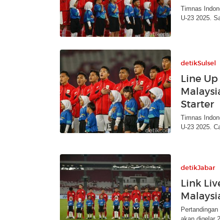
Timnas Indon
U-23 2025. Sa
detikSulsel
Line Up
Malaysi
Starter
Timnas Indone
U-23 2025. Ca
detikJabar
Link Li
Malaysi
Pertandingan 
akan digelar 