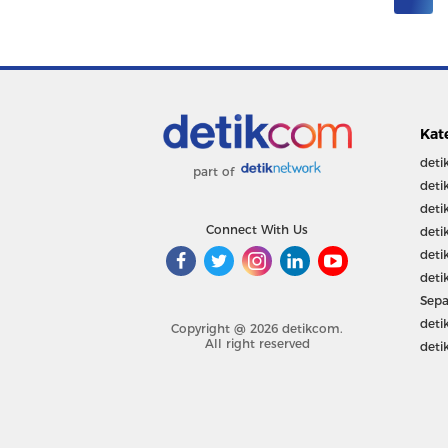
Kat
deti
part of
deti
deti
Connect With Us
deti
deti
deti
Sepa
deti
Copyright @ 2026 detikcom.
All right reserved
deti