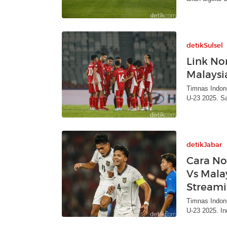
detikSulsel
Link No
Malaysi
Timnas Indon
U-23 2025. Sa
detikJabar
Cara No
Vs Mala
Stream
Timnas Indon
U-23 2025. In