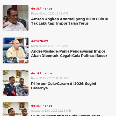
detikFinance
Rabu, 08 Apr 2026 16:31 WIB
Amran Ungkap Anomali yang Bikin Gula RI
Tak Laku tapi Impor Jalan Terus
detikNews
Rabu, 08 Apr 2026 15:49 WIB
Andre Rosiade: Panja Pengawasan Impor
Akan Dibentuk, Cegah Gula Rafinasi Bocor
detikFinance
Rabu, 31 Des 2025 08:00 WIB
RI Impor Gula-Garam di 2026, Segini
Besarnya
detikFinance
Selasa, 30 Des 2025 12:13 WIB