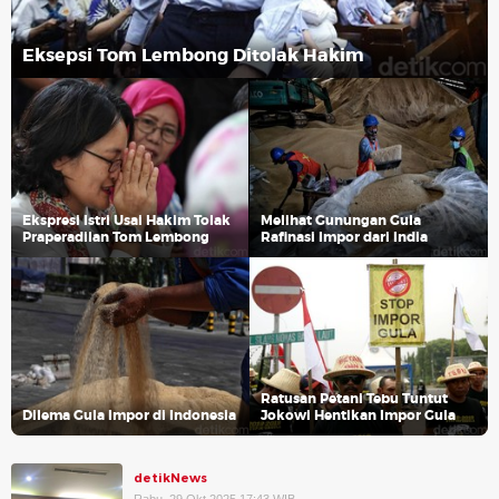
Eksepsi Tom Lembong Ditolak Hakim
Ekspresi Istri Usai Hakim Tolak
Melihat Gunungan Gula
Praperadilan Tom Lembong
Rafinasi Impor dari India
Ratusan Petani Tebu Tuntut
Dilema Gula Impor di Indonesia
Jokowi Hentikan Impor Gula
detikNews