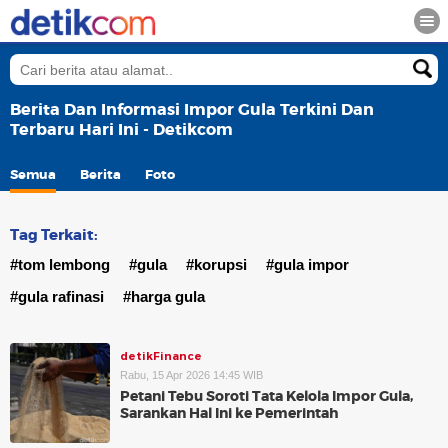
Berita Dan Informasi Impor Gula Terkini Dan
Terbaru Hari Ini - Detikcom
Semua
Berita
Foto
Tag Terkait:
#tom lembong
#gula
#korupsi
#gula impor
#gula rafinasi
#harga gula
detikFinance
Rabu, 15 Apr 2026 14:45 WIB
Petani Tebu Soroti Tata Kelola Impor Gula,
Sarankan Hal Ini ke Pemerintah