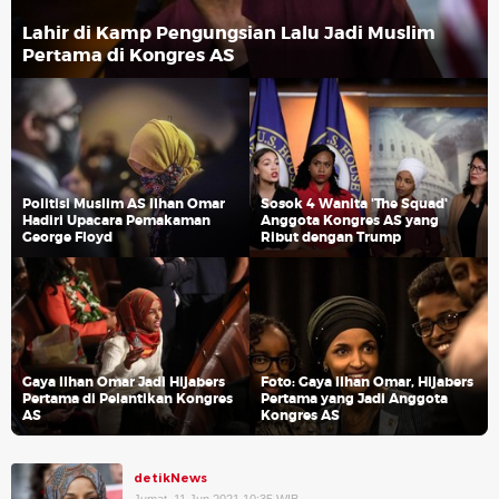
Lahir di Kamp Pengungsian Lalu Jadi Muslim
Pertama di Kongres AS
Politisi Muslim AS Ilhan Omar
Sosok 4 Wanita 'The Squad'
Hadiri Upacara Pemakaman
Anggota Kongres AS yang
George Floyd
Ribut dengan Trump
Gaya Ilhan Omar Jadi Hijabers
Foto: Gaya Ilhan Omar, Hijabers
Pertama di Pelantikan Kongres
Pertama yang Jadi Anggota
AS
Kongres AS
detikNews