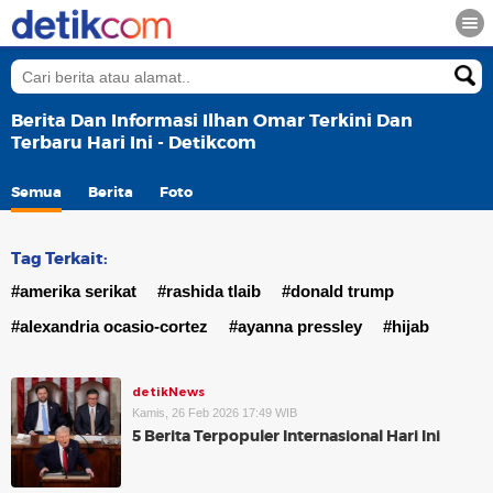
Berita Dan Informasi Ilhan Omar Terkini Dan
Terbaru Hari Ini - Detikcom
Semua
Berita
Foto
Tag Terkait:
#amerika serikat
#rashida tlaib
#donald trump
#alexandria ocasio-cortez
#ayanna pressley
#hijab
detikNews
Kamis, 26 Feb 2026 17:49 WIB
5 Berita Terpopuler Internasional Hari Ini