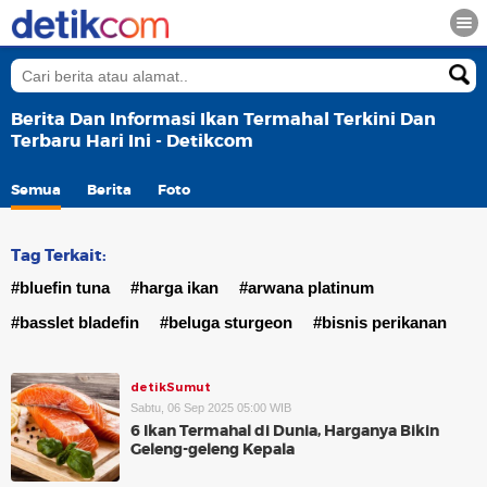
Berita Dan Informasi Ikan Termahal Terkini Dan
Terbaru Hari Ini - Detikcom
Semua
Berita
Foto
Tag Terkait:
#bluefin tuna
#harga ikan
#arwana platinum
#basslet bladefin
#beluga sturgeon
#bisnis perikanan
detikSumut
Sabtu, 06 Sep 2025 05:00 WIB
6 Ikan Termahal di Dunia, Harganya Bikin
Geleng-geleng Kepala