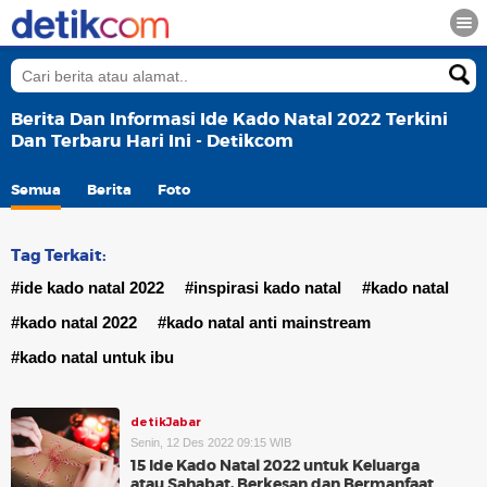
Berita Dan Informasi Ide Kado Natal 2022 Terkini
Dan Terbaru Hari Ini - Detikcom
Semua
Berita
Foto
Tag Terkait:
#ide kado natal 2022
#inspirasi kado natal
#kado natal
#kado natal 2022
#kado natal anti mainstream
#kado natal untuk ibu
detikJabar
Senin, 12 Des 2022 09:15 WIB
15 Ide Kado Natal 2022 untuk Keluarga
atau Sahabat, Berkesan dan Bermanfaat