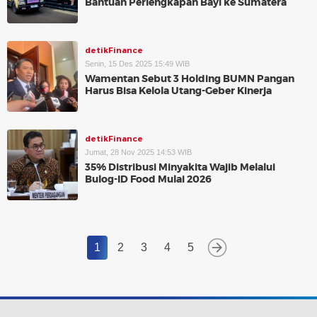
Bantuan Perlengkapan Bayi ke Sumatera
detikFinance
Senin, 15 Des 2025 15:49 WIB
Wamentan Sebut 3 Holding BUMN Pangan
Harus Bisa Kelola Utang-Geber Kinerja
detikFinance
Jumat, 28 Nov 2025 14:53 WIB
35% Distribusi Minyakita Wajib Melalui
Bulog-ID Food Mulai 2026
1
2
3
4
5