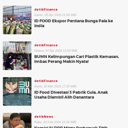
detikFinance
Kamis, 09 Apr 2026 21:00 WIB
ID FOOD Ekspor Perdana Bunga Pala ke
India
detikFinance
Selasa, 07 Apr 2026 13:59 WIB
BUMN Kelimpungan Cari Plastik Kemasan,
Imbas Perang Makin Nyata!
detikFinance
Senin, 30 Mar 2026 17:25 WIB
ID Food Divestasi 3 Pabrik Gula, Anak
Usaha Diambil Alih Danantara
detikNews
Rabu, 04 Feb 2026 15:26 WIB