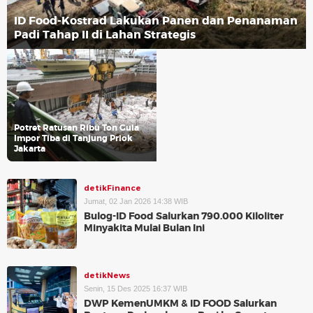
ID Food-Kostrad Lakukan Panen dan Penanaman
Padi Tahap II di Lahan Strategis
Potret Ratusan Ribu Ton Gula
Impor Tiba di Tanjung Priok
Jakarta
detikFinance
Jumat, 02 Jan 2026 14:38 WIB
Bulog-ID Food Salurkan 790.000 Kiloliter
Minyakita Mulai Bulan Ini
detikNews
Senin, 15 Des 2025 16:37 WIB
DWP KemenUMKM & ID FOOD Salurkan