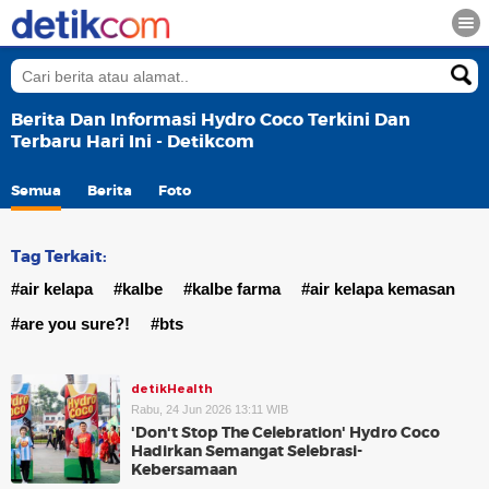
Berita Dan Informasi Hydro Coco Terkini Dan
Terbaru Hari Ini - Detikcom
Semua
Berita
Foto
Tag Terkait:
#air kelapa
#kalbe
#kalbe farma
#air kelapa kemasan
#are you sure?!
#bts
detikHealth
Rabu, 24 Jun 2026 13:11 WIB
'Don't Stop The Celebration' Hydro Coco
Hadirkan Semangat Selebrasi-
Kebersamaan