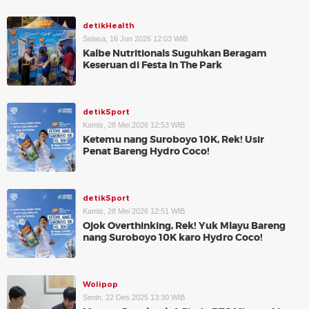
detikHealth
Selasa, 16 Jun 2026 12:03 WIB
Kalbe Nutritionals Suguhkan Beragam
Keseruan di Festa In The Park
detikSport
Kamis, 28 Mei 2026 12:53 WIB
Ketemu nang Suroboyo 10K, Rek! Usir
Penat Bareng Hydro Coco!
detikSport
Kamis, 28 Mei 2026 12:51 WIB
Ojok Overthinking, Rek! Yuk Mlayu Bareng
nang Suroboyo 10K karo Hydro Coco!
Wolipop
Senin, 22 Des 2025 13:30 WIB