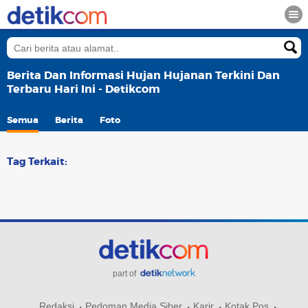
Berita Dan Informasi Hujan Hujanan Terkini Dan
Terbaru Hari Ini - Detikcom
Semua
Berita
Foto
Tag Terkait:
part of
Redaksi
Pedoman Media Siber
Karir
Kotak Pos