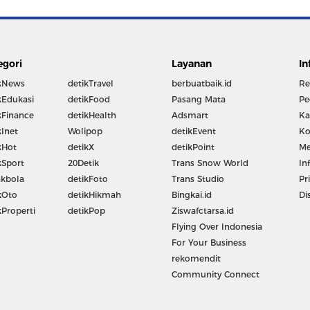
egori
Layanan
In
kNews
detikTravel
berbuatbaik.id
Re
kEdukasi
detikFood
Pasang Mata
Pe
kFinance
detikHealth
Adsmart
Ka
kInet
Wolipop
detikEvent
Ko
kHot
detikX
detikPoint
Me
kSport
20Detik
Trans Snow World
In
kbola
detikFoto
Trans Studio
Pr
kOto
detikHikmah
Bingkai.id
Di
kProperti
detikPop
Ziswafctarsa.id
Flying Over Indonesia
For Your Business
rekomendit
Community Connect