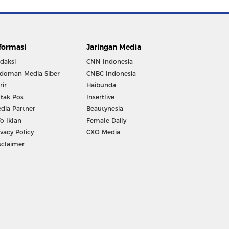
formasi
Jaringan Media
daksi
CNN Indonesia
doman Media Siber
CNBC Indonesia
rir
Haibunda
tak Pos
Insertlive
dia Partner
Beautynesia
fo Iklan
Female Daily
ivacy Policy
CXO Media
sclaimer