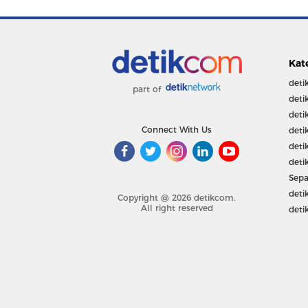
Kat
deti
part of
deti
deti
Connect With Us
deti
deti
deti
Sepa
deti
Copyright @ 2026 detikcom.
All right reserved
deti