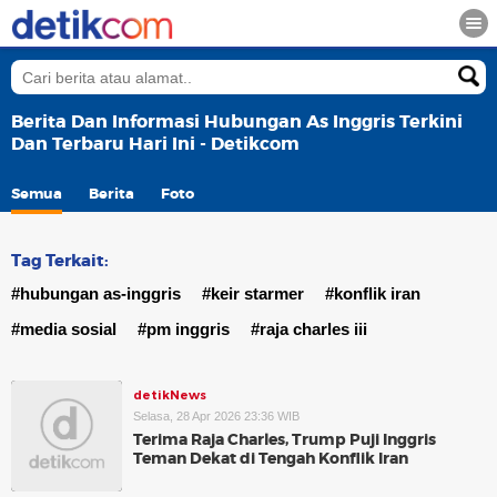
Berita Dan Informasi Hubungan As Inggris Terkini
Dan Terbaru Hari Ini - Detikcom
Semua
Berita
Foto
Tag Terkait:
#hubungan as-inggris
#keir starmer
#konflik iran
#media sosial
#pm inggris
#raja charles iii
detikNews
Selasa, 28 Apr 2026 23:36 WIB
Terima Raja Charles, Trump Puji Inggris
Teman Dekat di Tengah Konflik Iran