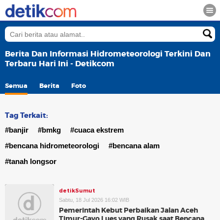
Berita Dan Informasi Hidrometeorologi Terkini Dan
Terbaru Hari Ini - Detikcom
Semua
Berita
Foto
Tag Terkait:
#banjir
#bmkg
#cuaca ekstrem
#bencana hidrometeorologi
#bencana alam
#tanah longsor
detikSumut
Sabtu, 18 Jul 2026 16:02 WIB
Pemerintah Kebut Perbaikan Jalan Aceh
Timur-Gayo Lues yang Rusak saat Bencana