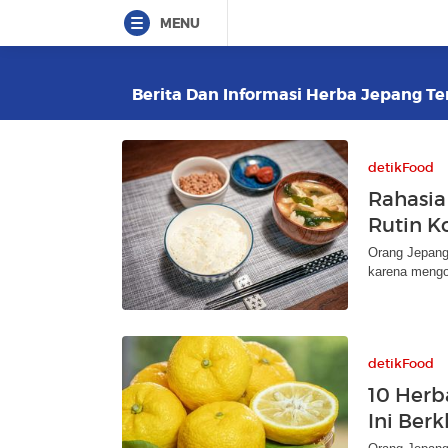
MENU
Berita Dan Informasi Herba Jepang Ter
detikFood
Rahasia
Rutin K
Orang Jepang
karena mengon
detikFood
10 Her
Ini Ber