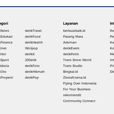
egori
Layanan
In
kNews
detikTravel
berbuatbaik.id
Re
kEdukasi
detikFood
Pasang Mata
Pe
kFinance
detikHealth
Adsmart
Ka
kInet
Wolipop
detikEvent
Ko
kHot
detikX
detikPoint
Me
kSport
20Detik
Trans Snow World
In
kbola
detikFoto
Trans Studio
Pr
kOto
detikHikmah
Bingkai.id
Di
kProperti
detikPop
Ziswafctarsa.id
Flying Over Indonesia
For Your Business
rekomendit
Community Connect