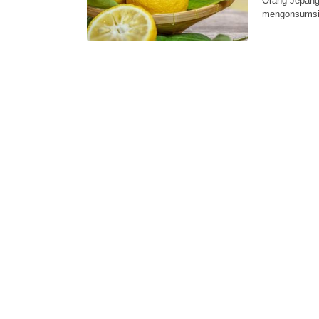
Orang Jepang 
mengonsumsi m