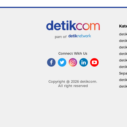
Kat
deti
part of
deti
deti
Connect With Us
deti
deti
deti
Sepa
deti
Copyright @ 2026 detikcom.
All right reserved
deti