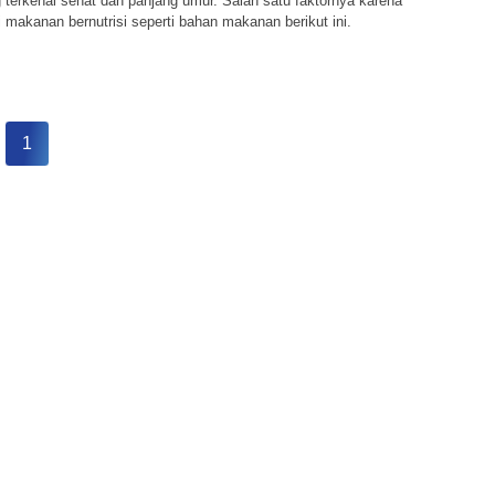
terkenal sehat dan panjang umur. Salah satu faktornya karena
akanan bernutrisi seperti bahan makanan berikut ini.
1