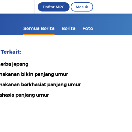
Daftar MPC
Masuk
Semua Berita
Berita
Foto
Terkait:
erba jepang
akanan bikin panjang umur
akanan berkhasiat panjang umur
ahasia panjang umur