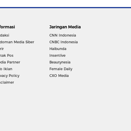
formasi
Jaringan Media
daksi
CNN Indonesia
doman Media Siber
CNBC Indonesia
rir
Haibunda
tak Pos
Insertlive
dia Partner
Beautynesia
fo Iklan
Female Daily
ivacy Policy
CXO Media
sclaimer