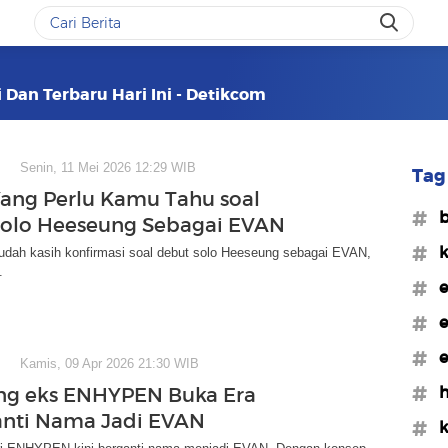
 Dan Terbaru Hari Ini - Detikcom
Senin, 11 Mei 2026 12:29 WIB
Tag 
Yang Perlu Kamu Tahu soal
#b
olo Heeseung Sebagai EVAN
#
dah kasih konfirmasi soal debut solo Heeseung sebagai EVAN,
.
#e
#e
#e
Kamis, 09 Apr 2026 21:30 WIB
#h
ng eks ENHYPEN Buka Era
anti Nama Jadi EVAN
#k