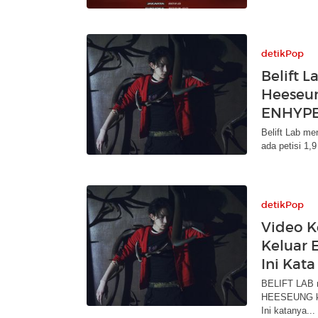
detikPop
Belift L
Heeseun
ENHYP
Belift Lab m
ada petisi 1,9
detikPop
Video 
Keluar 
Ini Kata
BELIFT LAB m
HEESEUNG kel
Ini katanya...