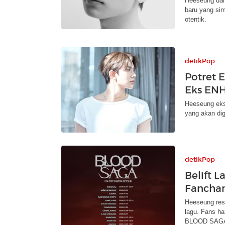
Heeseung dar
baru yang si
otentik.
detikPop
Potret 
Eks EN
Heeseung eks
yang akan dig
detikPop
Belift 
Fancha
Heeseung res
lagu. Fans ha
BLOOD SAG