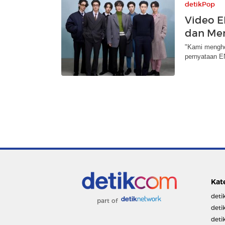
detikPop
Video 
dan Me
"Kami mengho
pernyataan E
Kat
deti
part of
deti
deti