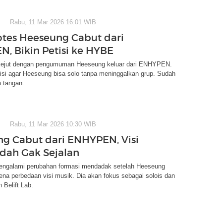
Rabu, 11 Mar 2026 16:01 WIB
otes Heeseung Cabut dari
, Bikin Petisi ke HYBE
ejut dengan pengumuman Heeseung keluar dari ENHYPEN.
isi agar Heeseung bisa solo tanpa meninggalkan grup. Sudah
a tangan.
Rabu, 11 Mar 2026 10:30 WIB
g Cabut dari ENHYPEN, Visi
dah Gak Sejalan
galami perubahan formasi mendadak setelah Heeseung
na perbedaan visi musik. Dia akan fokus sebagai solois dan
 Belift Lab.