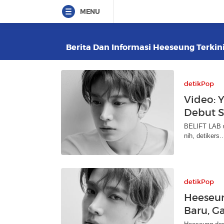
MENU
Berita Dan Informasi Heeseung Terkini
detikPop
Video: 
Debut S
BELIFT LAB u
nih, detikers..
detikPop
Heeseu
Baru, G