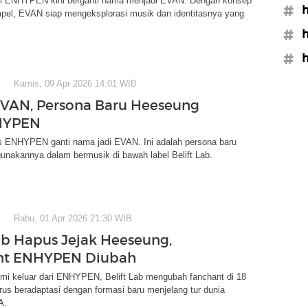
i ENHYPEN kini berganti nama menjadi EVAN. Dengan konsep
#h
mpel, EVAN siap mengeksplorasi musik dan identitasnya yang
#h
#h
Kamis, 09 Apr 2026 14:01 WIB
EVAN, Persona Baru Heeseung
HYPEN
 ENHYPEN ganti nama jadi EVAN. Ini adalah persona baru
unakannya dalam bermusik di bawah label Belift Lab.
Rabu, 01 Apr 2026 21:30 WIB
Lab Hapus Jejak Heeseung,
nt ENHYPEN Diubah
mi keluar dari ENHYPEN, Belift Lab mengubah fanchant di 18
rus beradaptasi dengan formasi baru menjelang tur dunia
A.