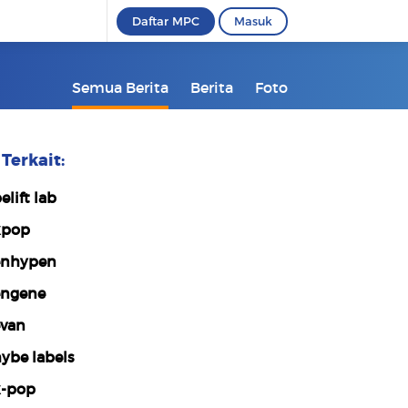
Daftar MPC
Masuk
Semua Berita
Berita
Foto
Terkait:
elift lab
kpop
nhypen
ngene
van
ybe labels
-pop