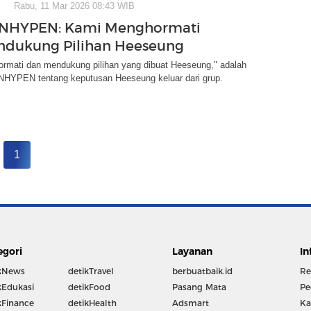
Rabu, 11 Mar 2026 08:43 WIB
ENHYPEN: Kami Menghormati
ndukung Pilihan Heeseung
rmati dan mendukung pilihan yang dibuat Heeseung," adalah
NHYPEN tentang keputusan Heeseung keluar dari grup.
1
egori
Layanan
In
kNews
detikTravel
berbuatbaik.id
Re
kEdukasi
detikFood
Pasang Mata
Pe
kFinance
detikHealth
Adsmart
Ka