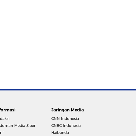
formasi
Jaringan Media
daksi
CNN Indonesia
doman Media Siber
CNBC Indonesia
rir
Haibunda