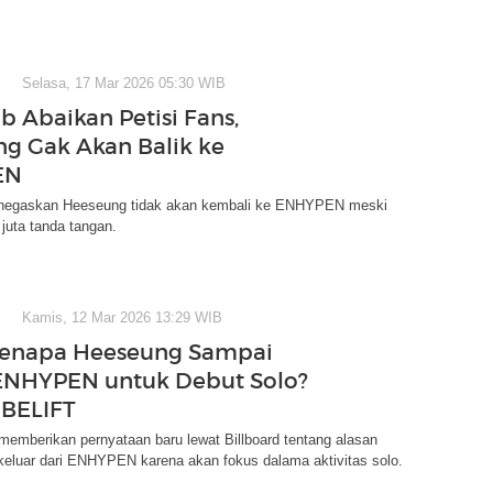
Selasa, 17 Mar 2026 05:30 WIB
ab Abaikan Petisi Fans,
g Gak Akan Balik ke
EN
enegaskan Heeseung tidak akan kembali ke ENHYPEN meski
 juta tanda tangan.
Kamis, 12 Mar 2026 13:29 WIB
Kenapa Heeseung Sampai
ENHYPEN untuk Debut Solo?
 BELIFT
emberikan pernyataan baru lewat Billboard tentang alasan
uar dari ENHYPEN karena akan fokus dalama aktivitas solo.