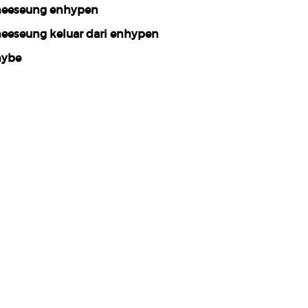
eeseung enhypen
eeseung keluar dari enhypen
ybe