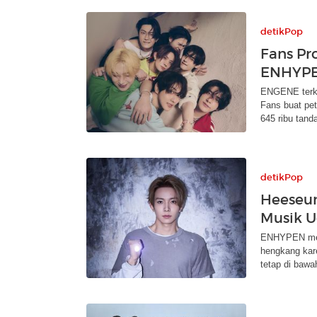
detikPop
Fans Pr
ENHYPEN
ENGENE terk
Fans buat pet
645 ribu tand
detikPop
Heeseun
Musik U
ENHYPEN men
hengkang kare
tetap di bawah