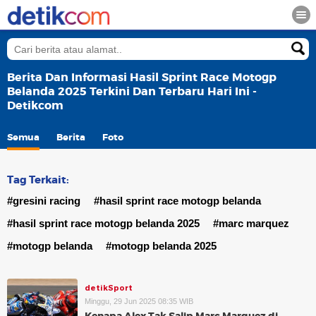
Berita Dan Informasi Hasil Sprint Race Motogp
Belanda 2025 Terkini Dan Terbaru Hari Ini -
Detikcom
Semua
Berita
Foto
Tag Terkait:
#gresini racing
#hasil sprint race motogp belanda
#hasil sprint race motogp belanda 2025
#marc marquez
#motogp belanda
#motogp belanda 2025
detikSport
Minggu, 29 Jun 2025 08:35 WIB