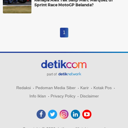
Kenapa Alex Tak Salip Marc Marquez di
Sprint Race MotoGP Belanda?
1
part of
Redaksi
Pedoman Media Siber
Karir
Kotak Pos
Info Iklan
Privacy Policy
Disclaimer