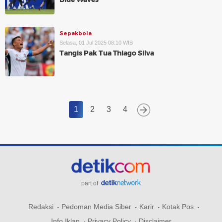
Sepakbola
Selasa, 01 Jul 2025 08:10 WIB
Tangis Pak Tua Thiago Silva
1
2
3
4
part of
Redaksi
Pedoman Media Siber
Karir
Kotak Pos
Info Iklan
Privacy Policy
Disclaimer