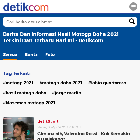
Berita Dan Informasi Hasil Motogp Doha 2021
Terkini Dan Terbaru Hari Ini - Detikcom
Semua
Berita
Foto
Tag Terkait:
#motogp 2021
#motogp doha 2021
#fabio quartararo
#hasil motogp doha
#jorge martin
#klasemen motogp 2021
detikSport
Senin, 05 Apr 2021 12:10 WIB
Gimana nih, Valentino Rossi... Kok Semakin
di Belakang?