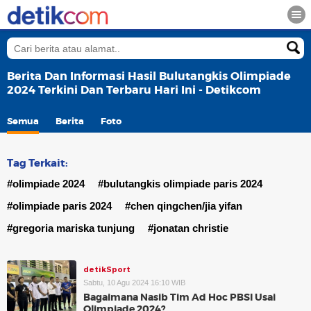
Berita Dan Informasi Hasil Bulutangkis Olimpiade
2024 Terkini Dan Terbaru Hari Ini - Detikcom
Semua
Berita
Foto
Tag Terkait:
#olimpiade 2024
#bulutangkis olimpiade paris 2024
#olimpiade paris 2024
#chen qingchen/jia yifan
#gregoria mariska tunjung
#jonatan christie
detikSport
Sabtu, 10 Agu 2024 16:10 WIB
Bagaimana Nasib Tim Ad Hoc PBSI Usai
Olimpiade 2024?