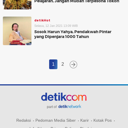
Pelajaran, Jangan Mudah Terpesona Tokoh
detikHot
Selasa, 12 Jan 2021 13:09 WIB
Sosok Harun Yahya, Pendakwah Pintar
yang Dipenjara 1000 Tahun
1
2
part of
Redaksi
Pedoman Media Siber
Karir
Kotak Pos