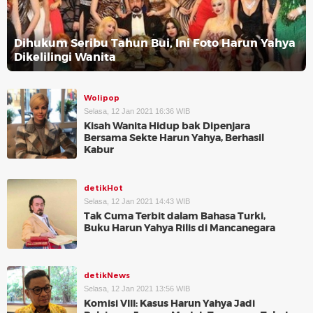
Dihukum Seribu Tahun Bui, Ini Foto Harun Yahya
Dikelilingi Wanita
Wolipop
Selasa, 12 Jan 2021 16:36 WIB
Kisah Wanita Hidup bak Dipenjara
Bersama Sekte Harun Yahya, Berhasil
Kabur
detikHot
Selasa, 12 Jan 2021 14:43 WIB
Tak Cuma Terbit dalam Bahasa Turki,
Buku Harun Yahya Rilis di Mancanegara
detikNews
Selasa, 12 Jan 2021 13:56 WIB
Komisi VIII: Kasus Harun Yahya Jadi