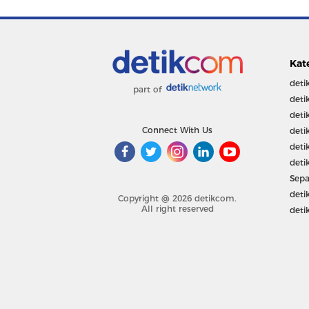
Kat
deti
part of
deti
deti
Connect With Us
deti
deti
deti
Sepa
deti
Copyright @ 2026 detikcom.
All right reserved
deti