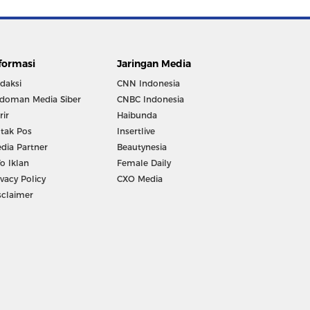
formasi
Jaringan Media
daksi
CNN Indonesia
doman Media Siber
CNBC Indonesia
rir
Haibunda
tak Pos
Insertlive
dia Partner
Beautynesia
fo Iklan
Female Daily
ivacy Policy
CXO Media
sclaimer