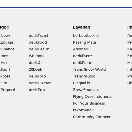
egori
Layanan
In
kNews
detikTravel
berbuatbaik.id
Re
kEdukasi
detikFood
Pasang Mata
Pe
kFinance
detikHealth
Adsmart
Ka
kInet
Wolipop
detikEvent
Ko
kHot
detikX
detikPoint
Me
kSport
20Detik
Trans Snow World
In
kbola
detikFoto
Trans Studio
Pr
kOto
detikHikmah
Bingkai.id
Di
kProperti
detikPop
Ziswafctarsa.id
Flying Over Indonesia
For Your Business
rekomendit
Community Connect