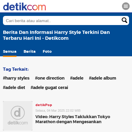
Berita Dan Informasi Harry Style Terkini Dan
Terbaru Hari Ini - Detikcom
Semua
Berita
Foto
Tag Terkait:
#harry styles
#one direction
#adele
#adele album
#adele diet
#adele gugat cerai
detikPop
Selasa, 04 Mar 2025 22:02 WIB
Video: Harry Styles Taklukkan Tokyo
Marathon dengan Mengesankan