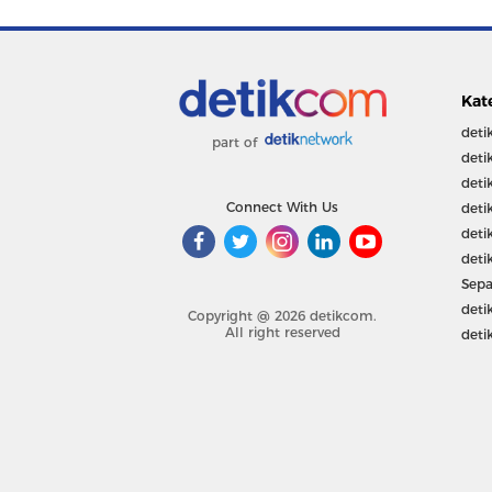
Kat
deti
part of
deti
deti
Connect With Us
deti
deti
deti
Sepa
deti
Copyright @ 2026 detikcom.
All right reserved
deti