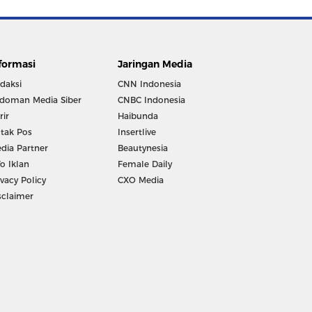
formasi
Jaringan Media
daksi
CNN Indonesia
doman Media Siber
CNBC Indonesia
rir
Haibunda
tak Pos
Insertlive
dia Partner
Beautynesia
fo Iklan
Female Daily
ivacy Policy
CXO Media
sclaimer