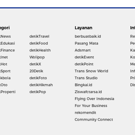
egori
Layanan
In
kNews
detikTravel
berbuatbaik.id
Re
kEdukasi
detikFood
Pasang Mata
Pe
kFinance
detikHealth
Adsmart
Ka
kInet
Wolipop
detikEvent
Ko
kHot
detikX
detikPoint
Me
kSport
20Detik
Trans Snow World
In
kbola
detikFoto
Trans Studio
Pr
kOto
detikHikmah
Bingkai.id
Di
kProperti
detikPop
Ziswafctarsa.id
Flying Over Indonesia
For Your Business
rekomendit
Community Connect