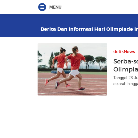
MENU
Berita Dan Informasi Hari Olimpiade I
detikNews
Serba-s
Olimpia
Tanggal 23 Ju
sejarah hingg